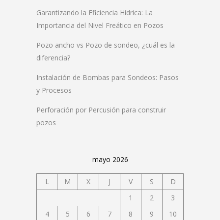
Garantizando la Eficiencia Hídrica: La
Importancia del Nivel Freático en Pozos
Pozo ancho vs Pozo de sondeo, ¿cuál es la
diferencia?
Instalación de Bombas para Sondeos: Pasos
y Procesos
Perforación por Percusión para construir
pozos
mayo 2026
L
M
X
J
V
S
D
1
2
3
4
5
6
7
8
9
10