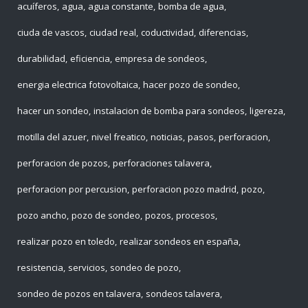
acuíferos
agua
agua constante
bomba de agua
ciuda de vascos
ciudad real
coductividad
diferencias
durabilidad
eficiencia
empresa de sondeos
energia electrica fotovoltaica
hacer pozo de sondeo
hacer un sondeo
instalacion de bomba para sondeos
ligereza
motilla del azuer
nivel freatico
noticias
pasos
perforacion
perforacion de pozos
perforaciones talavera
perforacion por percusion
perforacion pozo madrid
pozo
pozo ancho
pozo de sondeo
pozos
procesos
realizar pozo en toledo
realizar sondeos en españa
resistencia
servicios
sondeo de pozo
sondeo de pozos en talavera
sondeos talavera