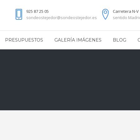
925 87 25 05
Carretera N-V 
sondeostejedor@sondeostejedor.es
sentido Madrid
PRESUPUESTOS
GALERÍA IMÁGENES
BLOG