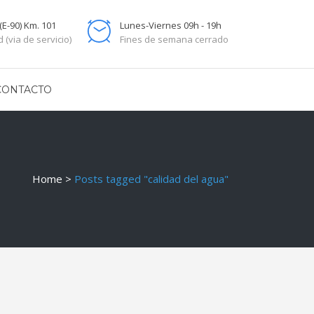
(E-90) Km. 101
Lunes-Viernes 09h - 19h
 (via de servicio)
Fines de semana cerrado
CONTACTO
Home
>
Posts tagged "calidad del agua"