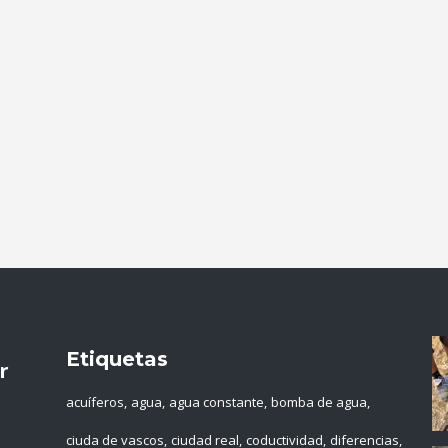
Etiquetas
r
acuíferos
agua
agua constante
bomba de agua
ciuda de vascos
ciudad real
coductividad
diferencias