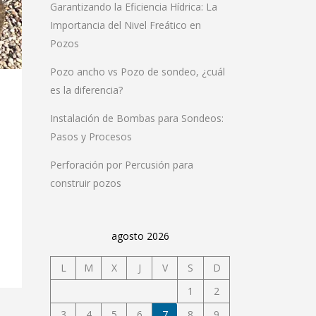
Garantizando la Eficiencia Hídrica: La
Importancia del Nivel Freático en
Pozos
Pozo ancho vs Pozo de sondeo, ¿cuál
es la diferencia?
Instalación de Bombas para Sondeos:
Pasos y Procesos
Perforación por Percusión para
construir pozos
agosto 2026
L
M
X
J
V
S
D
1
2
3
4
5
6
7
8
9