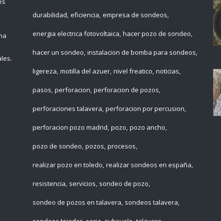
es
durabilidad
eficiencia
empresa de sondeos
energia electrica fotovoltaica
hacer pozo de sondeo
ema
hacer un sondeo
instalacion de bomba para sondeos
les.
ligereza
motilla del azuer
nivel freatico
noticias
pasos
perforacion
perforacion de pozos
perforaciones talavera
perforacion por percusion
perforacion pozo madrid
pozo
pozo ancho
pozo de sondeo
pozos
procesos
realizar pozo en toledo
realizar sondeos en españa
resistencia
servicios
sondeo de pozo
sondeo de pozos en talavera
sondeos talavera