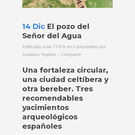
14 Dic
El pozo del
Señor del Agua
Publicado a las 17:41h
en
Curiosidades
por
Sondeos Tejedor
Compartir
Una fortaleza circular,
una ciudad celtíbera y
otra bereber. Tres
recomendables
yacimientos
arqueológicos
españoles