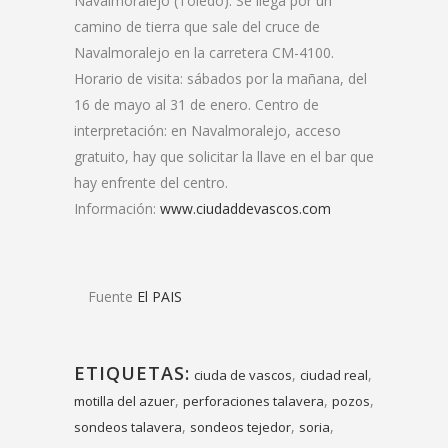
Navalmoralejo (Toledo). Se llega por un
camino de tierra que sale del cruce de
Navalmoralejo en la carretera CM-4100.
Horario de visita: sábados por la mañana, del
16 de mayo al 31 de enero. Centro de
interpretación: en Navalmoralejo, acceso
gratuito, hay que solicitar la llave en el bar que
hay enfrente del centro.
Información:
www.ciudaddevascos.com
Fuente
El PAIS
ETIQUETAS:
,
,
ciuda de vascos
ciudad real
,
,
,
motilla del azuer
perforaciones talavera
pozos
,
,
,
sondeos talavera
sondeos tejedor
soria